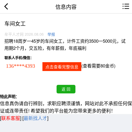
信息内容
车间女工
牟平人才网 2026.08.06
举报
招聘18周岁一45岁的车间女工，计件工资约3500一5000元，试
用期2个月，交五险，有年薪假，年底福利
联系人手机/微信：
(查看需要80金币)
136****4393
点击查看完整信息
特此声明：
信息真伪请自行辨别，求职应聘须谨慎，网站对此不承担任何保
证或连带责任! 希望我们的平台能为您带来更多的便利！
[
联系客服
]
[
最新找人才
]