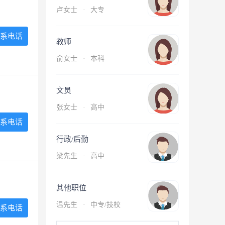
卢女士
·
大专
系电话
教师
俞女士
·
本科
文员
张女士
·
高中
系电话
行政/后勤
梁先生
·
高中
其他职位
温先生
·
中专/技校
系电话