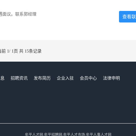
遇面议。联系郭经理
查看联
当前 1/ 1页 共 15条记录
信息
招聘资讯
发布简历
企业入驻
会员中心
法律申明
们
牟平人才网,牟平招聘网,牟平人才市场,牟平人事人才网